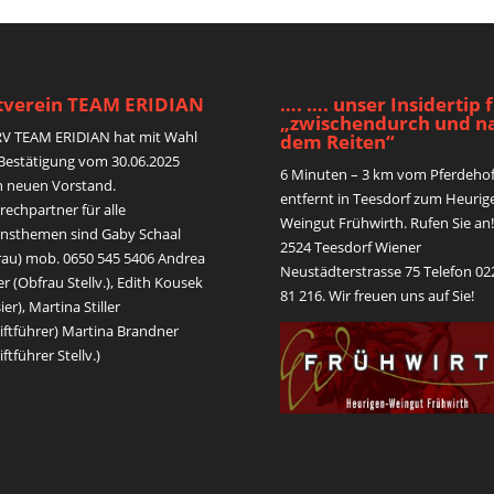
tverein TEAM ERIDIAN
…. …. unser Insidertip 
„zwischendurch und n
RV TEAM ERIDIAN hat mit Wahl
dem Reiten“
Bestätigung vom 30.06.2025
6 Minuten – 3 km vom Pferdeho
n neuen Vorstand.
entfernt in Teesdorf zum Heurig
echpartner für alle
Weingut Frühwirth. Rufen Sie an!
insthemen sind Gaby Schaal
2524 Teesdorf Wiener
rau) mob. 0650 545 5406 Andrea
Neustädterstrasse 75 Telefon 02
r (Obfrau Stellv.), Edith Kousek
81 216. Wir freuen uns auf Sie!
ier), Martina Stiller
iftführer) Martina Brandner
iftführer Stellv.)