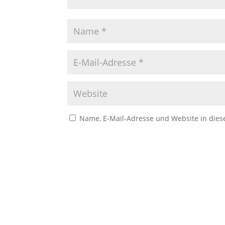
Name, E-Mail-Adresse und Website in die
A
l
t
e
r
n