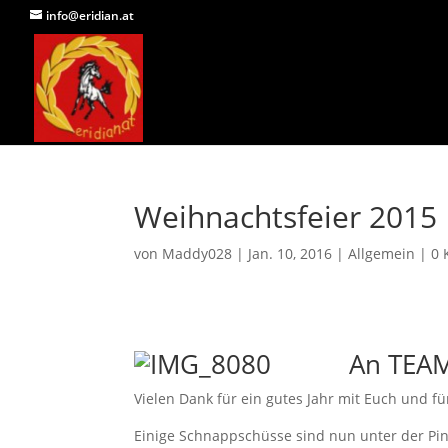
info@eridian.at
Weihnachtsfeier 2015
von
Maddy028
|
Jan. 10, 2016
|
Allgemein
|
0 
An TEAM
Vielen Dank für ein gutes Jahr mit Euch und fü
Einige Schnappschüsse sind nun unter der P