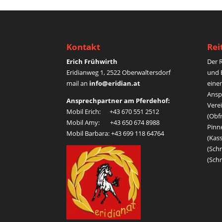
a
t
i
v
Kontakt
Rei
e
Erich Frühwirth
Der 
:
Eridianweg 1, 2522 Oberwaltersdorf
und 
mail an
info@eridian.at
eine
Anspr
Ansprechpartner am Pferdehof:
Vere
Mobil Erich: +43 670 551 2512
(Obf
Mobil Amy: +43 650 674 8988
Pinne
Mobil Barbara: +43 699 118 64764
(Kass
(Schr
(Schr