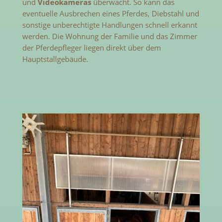
und
Videokameras
überwacht. So kann das
eventuelle Ausbrechen eines Pferdes, Diebstahl und
sonstige unberechtigte Handlungen schnell erkannt
werden. Die Wohnung der Familie und das Zimmer
der Pferdepfleger liegen direkt über dem
Hauptstallgebäude.